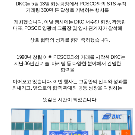
DKC
는
5
월
13
일 화성공장에서
POSCO
와의
STS
누적
거래량
300
만 톤 달성을 기념하는 행사를
개최했습니다
.
이날 행사에는
DKC
서수민 회장
, 곽동린
대표, POSCO
양광석 그룹장 및 양사 관계자가 참석해
상호 협력의
성과를 함께 축하했습니다
.
1990
년 창립 이후
POSCO
와의 거래를 시작한
DKC
는
지난
36
년간 기술
,
마케팅 등 다양한 분야에서 긴밀한
협력을
이어오고 있습니다
.
이번 행사는 그동안의 신뢰와 성과를
되새기고
,
앞으로의 협력 확대와 공동 성장을 다짐하는
뜻깊은 시간이 되었습니다
.