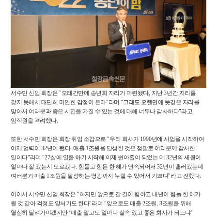
서수민 신임 회장은
"
오래간만에 송년회 자리가 마련됐다
,
지난
3
년간 자리를
같지 못해서 대단히 미안한 감정이 든다
"
라며
"
그래도 오랜만에 뜻깊은 자리를
맞아서 여러분과 좋은 시간을 가질 수 있는 것에 대해 너무나 감사하다
"
라고
임직원을 격려했다
.
또한 서수민 회장은 회장 취임 소감으로
"
우리 회사가
1990
년에 사업을 시작하여
이제 업력이
32
년이 됐다
.
매출
1
조원을 달성한 것은 정말로 여러분께 감사한
일이다
"
라며
"27
살에 일을 하기 시작해 이제 쉰아홉이 되었는 데
32
년의 세월이
얼마나 잘 갔는지 모르겠다
.
힘들고 힘든 한 해가 연속되어서
32
년이 흘러갔는데
여러분과 매출
1
조원을 달성하는 영광까지 누릴 수 있어서 기쁘다
"
라고 전했다
.
이어서 서수민 신임 회장은
"
하지만 앞으로 갈 길이 험하고 내년이 힘들 한 해가
될 것 같아 걱정도 앞서기도 한다
"
라며
"
앞으로도 매출
2
조원
, 3
조원을 위해
열심히 달려가야겠지만
‘
매출 말고도 얼마나 실속 있고 좋은 회사가 되느냐
’