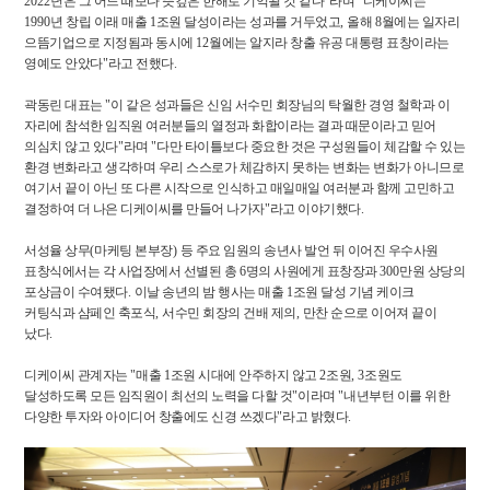
2022
년은 그 어느 때보다 뜻깊은 한해로 기억될 것 같다
"
라며
"
디케이씨는
1990
년 창립 이래 매출
1
조원 달성이라는 성과를 거두었고
,
올해
8
월에는 일자리
으뜸기업으로 지정됨과 동시에
12
월에는 알지라 창출 유공 대통령 표창이라는
영예도 안았다
"
라고 전했다
.
곽동린 대표는
"
이 같은 성과들은 신임 서수민 회장님의 탁월한 경영 철학과 이
자리에 참석한 임직원 여러분들의 열정과 화합이라는 결과 때문이라고 믿어
의심치 않고 있다
"
라며
"
다만 타이틀보다 중요한 것은 구성원들이 체감할 수 있는
환경 변화라고 생각하며 우리 스스로가 체감하지 못하는 변화는 변화가 아니므로
여기서 끝이 아닌 또 다른 시작으로 인식하고 매일매일 여러분과 함께 고민하고
결정하여 더 나은 디케이씨를 만들어 나가자
"
라고 이야기했다
.
서성율 상무
(
마케팅 본부장
)
등 주요 임원의 송년사 발언 뒤 이어진 우수사원
표창식에서는 각 사업장에서 선별된 총
6
명의 사원에게 표창장과
300
만원 상당의
포상금이 수여됐다
.
이날 송년의 밤 행사는 매출
1
조원 달성 기념 케이크
커팅식과 샴페인 축포식
,
서수민 회장의 건배 제의
,
만찬 순으로 이어져 끝이
났다
.
디케이씨 관계자는
"
매출
1
조원 시대에 안주하지 않고
2
조원
, 3
조원도
달성하도록 모든 임직원이 최선의 노력을 다할 것
"
이라며
"
내년부턴 이를 위한
다양한 투자와 아이디어 창출에도 신경 쓰겠다
"
라고 밝혔다
.