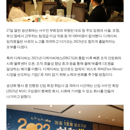
27
일 열린 송년회에는 서수민 부회장과 곽동린 대표 등 주요 임원과 서울
,
포항
,
부산 등에서 근무하는 팀장급 이상 직원 등 약
100
여명이 참석했다
.
디케이씨
임직원들은 서로의 노고를 격려하고 다가오는
2023
년도 힘차게 출발하자는
포부를 다졌다
.
특히 디케이씨는
2021
년 디케이씨에스
(DKCS)
와 통합 이후 빠른 조직 안정화와
시화 물류센터 오픈
,
조직 효율성 향상 효과 등을 통해 올해 매출액
1
조원을
달성하는 쾌거를 이뤘다
.
디케이씨는 앞으로도 업계의
‘
퍼스트 무버
(First Mover/
시장을 선도하는 기업
)’
로 자리 잡기 위해 노력과 변화를 추구할 방침이다
.
송년회 행사 중 진행된 신임 회장 취임사 겸 격려사 시간에는 신임 서수민 회장
(2023
년 부
)
이 구성원이 행복한 회사
,
사회에 기여할 수 있는 회사를 만들어
나가자고 밝혔다
.