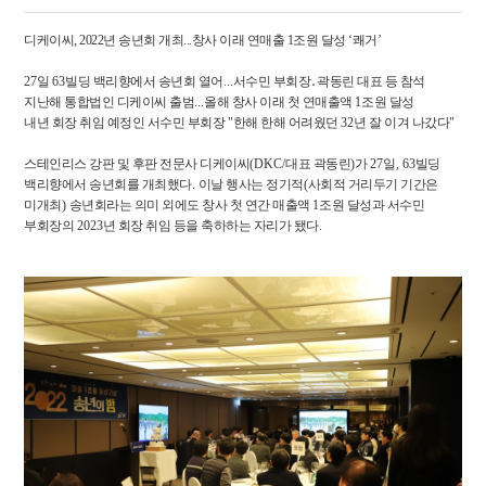
디케이씨, 2022년 송년회 개최...창사 이래 연매출 1조원 달성 ‘쾌거’
27
일
63
빌딩 백리향에서 송년회 열어
...
서수민 부회장
․
곽동린 대표 등 참석
지난해 통합법인 디케이씨 출범
...
올해 창사 이래 첫 연매출액
1
조원 달성
내년 회장 취임 예정인 서수민 부회장
"
한해 한해 어려웠던
32
년 잘 이겨 나갔다
"
스테인리스 강판 및 후판 전문사 디케이씨
(DKC/
대표 곽동린
)
가
27
일
, 63
빌딩
백리향에서 송년회를 개최했다
.
이날 행사는 정기적
(
사회적 거리두기 기간은
미개최
)
송년회라는 의미 외에도 창사 첫 연간 매출액
1
조원 달성과 서수민
부회장의
2023
년 회장 취임 등을 축하하는 자리가 됐다
.