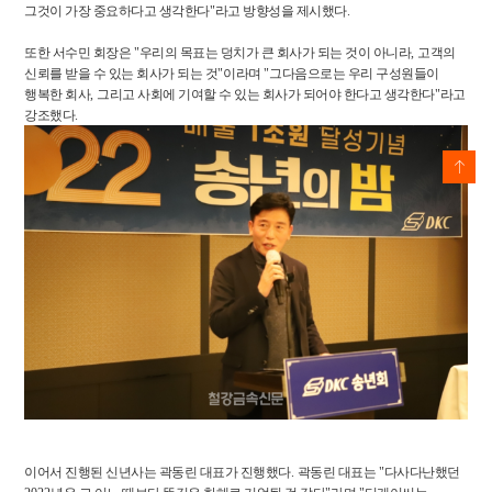
그것이 가장 중요하다고 생각한다
"
라고 방향성을 제시했다
.
또한 서수민 회장은
"
우리의 목표는 덩치가 큰 회사가 되는 것이 아니라
,
고객의
신뢰를 받을 수 있는 회사가 되는 것
"
이라며
"
그다음으로는 우리 구성원들이
행복한 회사
,
그리고 사회에 기여할 수 있는 회사가 되어야 한다고 생각한다
"
라고
강조했다
.
이어서 진행된 신년사는 곽동린 대표가 진행했다
.
곽동린 대표는
"
다사다난했던